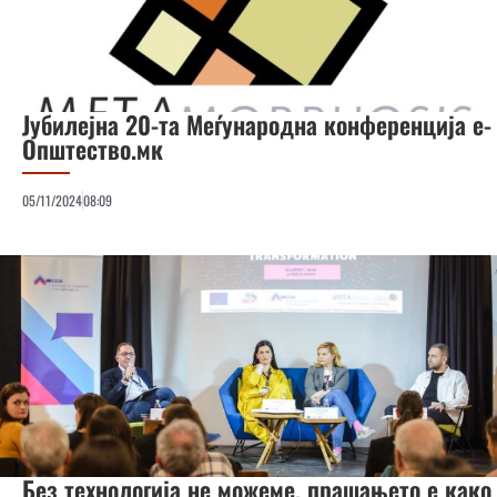
Јубилејна 20-та Меѓународна конференција е-
Општество.мк
05/11/2024
08:09
Без технологија не можеме, прашањето е како