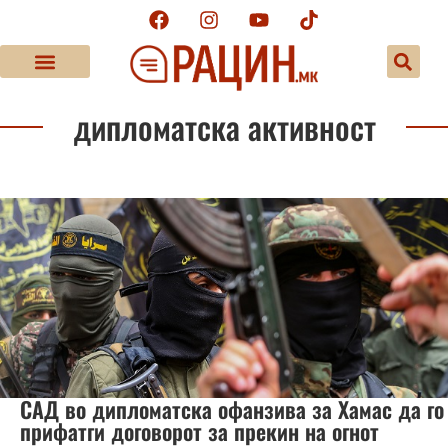
дипломатска активност
САД во дипломатска офанзива за Хамас да го
прифатги договорот за прекин на огнот