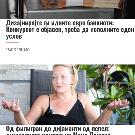
Дизајнирајте ги идните евро банкноти:
Конкурсот е објавен, треба да исполните еден
услов
17/07/2025
17:00
Од филигран до дијаманти од пепел:
дигиталната одисеја на Мима Пејоска