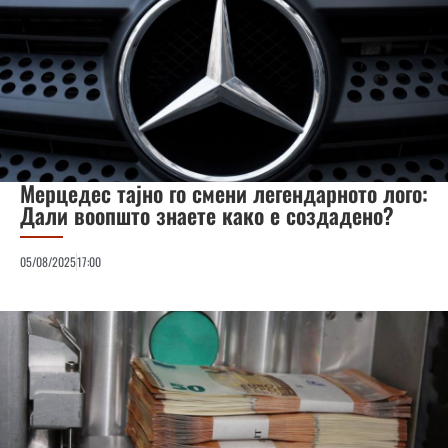
Мерцедес тајно го смени легендарното лого:
Дали воопшто знаете како е создадено?
05/08/2025
17:00