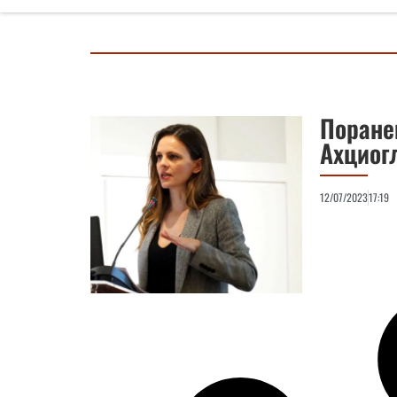
Поране
Ахциог
12/07/2023
17:19