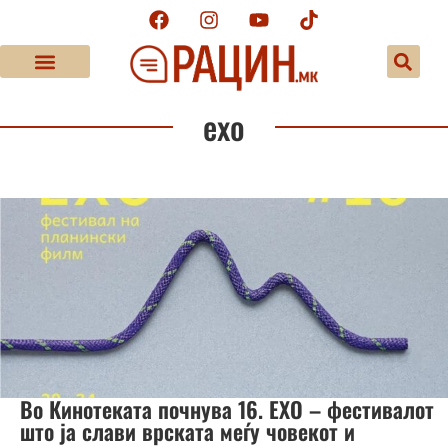
ехо
Во Кинотеката почнува 16. ЕХО – фестивалот
што ја слави врската меѓу човекот и