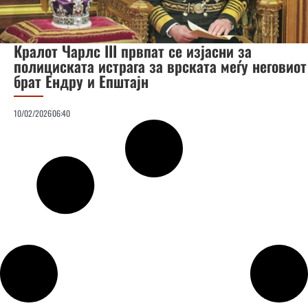
Кралот Чарлс III првпат се изјасни за
полициската истрага за врската меѓу неговиот
брат Ендру и Епштајн
10/02/2026
06:40