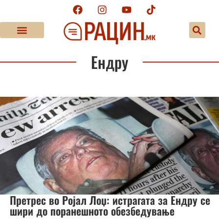
Ендру
Претрес во Ројал Лоџ: истрагата за Ендру се
шири до поранешното обезбедување