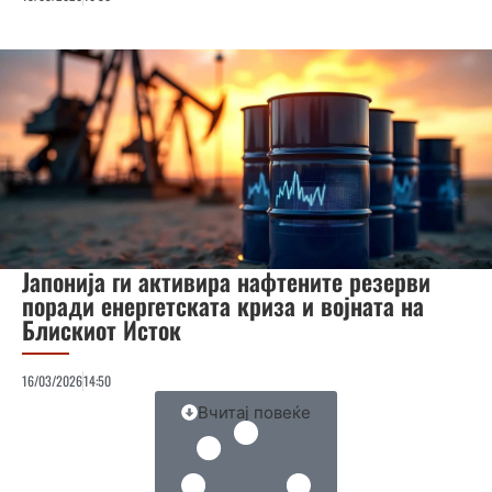
Јапонија ги активира нафтените резерви
поради енергетската криза и војната на
Блискиот Исток
16/03/2026
14:50
Вчитај повеќе