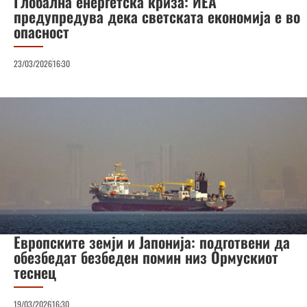
Глобална енергетска криза: ИЕА
предупредува дека светската економија е во
опасност
23/03/2026
16:30
Европските земји и Јапонија: подготвени да
обезбедат безбеден помин низ Ормускиот
теснец
19/03/2026
16:30