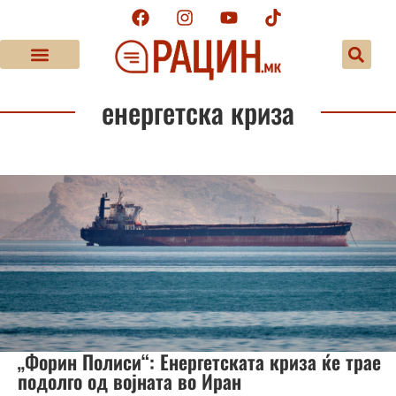
енергетска криза
„Форин Полиси“: Енергетската криза ќе трае
подолго од војната во Иран