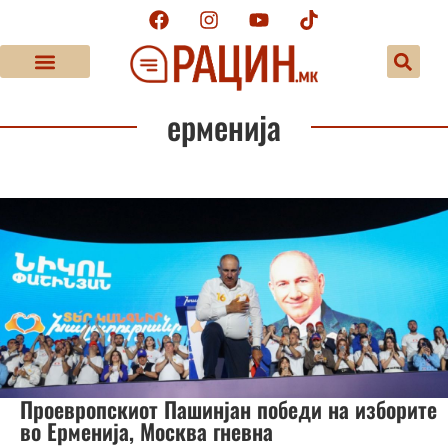
ерменија
Проевропскиот Пашинјан победи на изборите
во Ерменија, Москва гневна