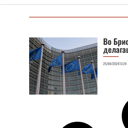
Во Бри
делага
25/04/2024
13:24