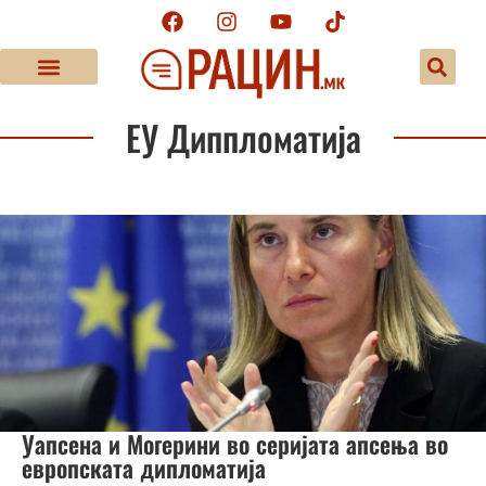
ЕУ Диппломатија
Уапсена и Могерини во серијата апсења во
европската дипломатија