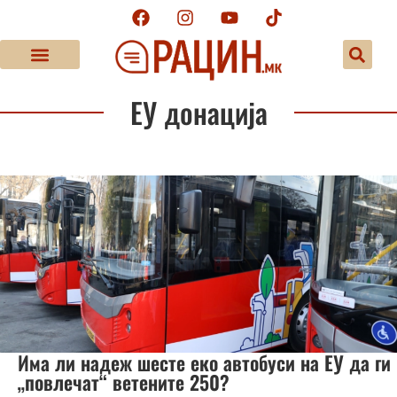
ЕУ донација
Има ли надеж шесте еко автобуси на ЕУ да ги
„повлечат“ ветените 250?