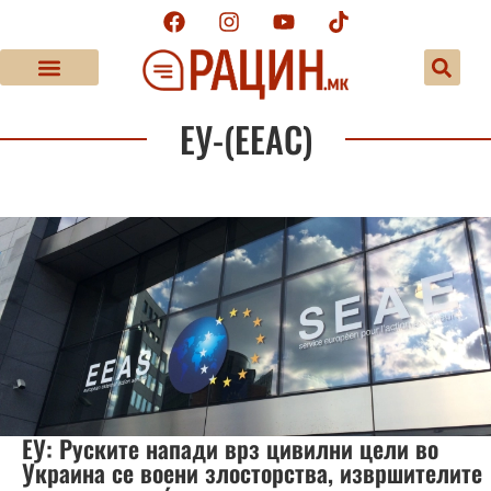
ЕУ-(ЕЕАС)
ЕУ: Руските напади врз цивилни цели во
Украина се воени злосторства, извршителите