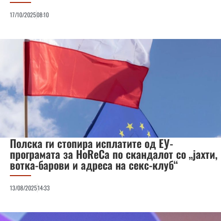
17/10/2025
08:10
Полска ги стопира исплатите од ЕУ-
програмата за HoReCa по скандалот со „јахти,
вотка-барови и адреса на секс-клуб“
13/08/2025
14:33