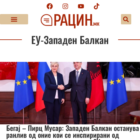
ЕУ-Западен Балкан
Бегај – Пирц Мусар: Западен Балкан останува
ранлив од оние кои се инспирирани од