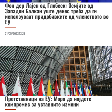
Фон дер Лајен од Глобсек: Земјите од
Западен Балкан уште денес треба да ги
исползуваат придобивките од членството во
ЕУ
31/05/2023
13:21
Претставници на ЕУ: Мора да најдете
компромис за уставните измени