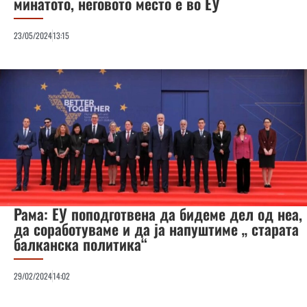
минатото, неговото место е во ЕУ
23/05/2024
13:15
Рама: ЕУ поподготвена да бидеме дел од неа,
да соработуваме и да ја напуштиме „ старата
балканска политика“
29/02/2024
14:02