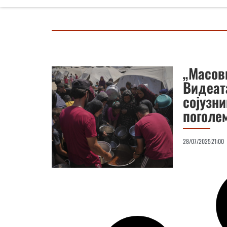
„Масов
Видеат
сојузн
поголе
28/07/2025
21:00