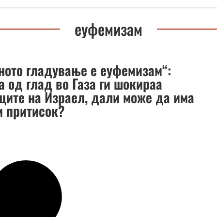
еуфемизам
ното гладување е еуфемизам“:
а од глад во Газа ги шокираа
иците на Израел, дали може да има
м притисок?