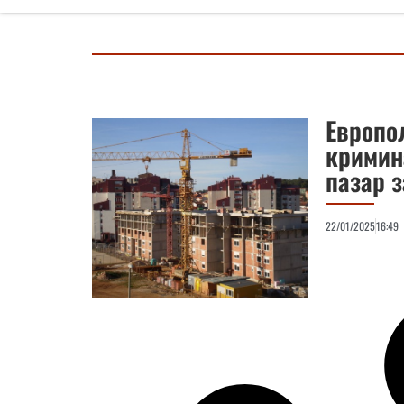
Европо
кримин
пазар 
22/01/2025
16:49