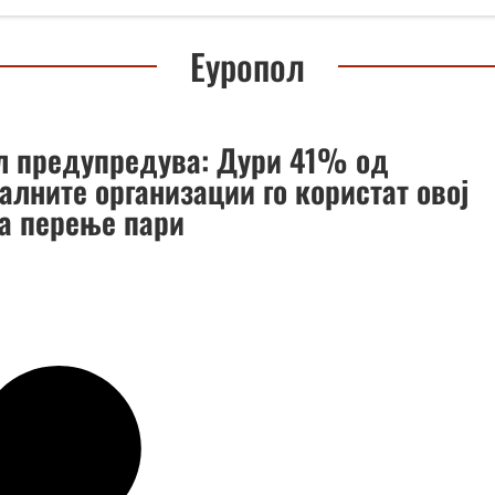
Еуропол
л предупредува: Дури 41% од
алните организации го користат овој
за перење пари