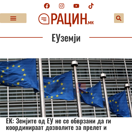
ЕУземји
ЕК: Земјите од ЕУ не се обврзани да ги
координираат дозволите за прелет и