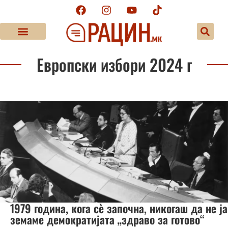
Европски избори 2024 г
1979 година, кога сè започна, никогаш да не ја
земаме демократијата „здраво за готово“