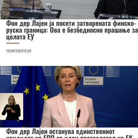
Фон дер Лајен ја посети затворената финско-
руска граница: Ова е безбедносно прашање за
целата ЕУ
19/04/2024
15:28
Фон дер Лајен останува единствениот
кандидат на ЕПП за иден претседател на ЕК