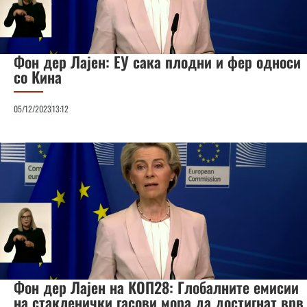
Фон дер Лајен: ЕУ сака плодни и фер односи
со Кина
05/12/2023
13:12
Фон дер Лајен на КОП28: Глобалните емисии
на стакленички гасови мора да достигнат врв