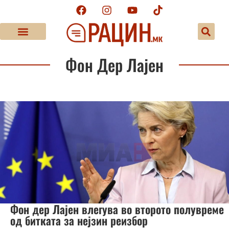
Фон Дер Лајен
Фон дер Лајен влегува во второто полувреме
од битката за нејзин реизбор