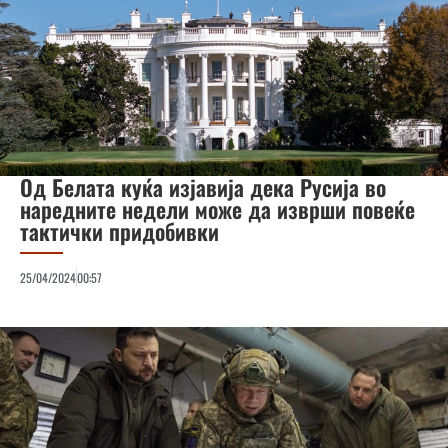
Од Белата куќа изјавија дека Русија во
наредните недели може да изврши повеќе
тактички придобивки
25/04/2024
00:57