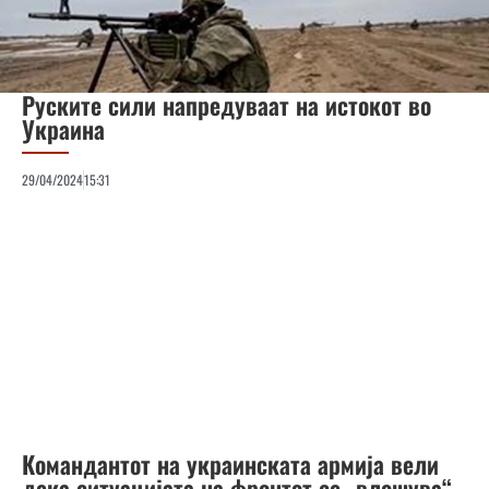
Руските сили напредуваат на истокот во
Украина
29/04/2024
15:31
Командантот на украинската армија вели
дека ситуацијата на фронтот се „влошува“