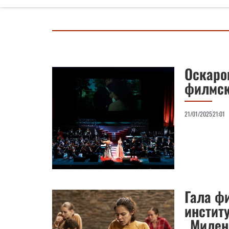
Оскаро
филмск
21/01/2025
21:01
Гала ф
инстит
„Милен