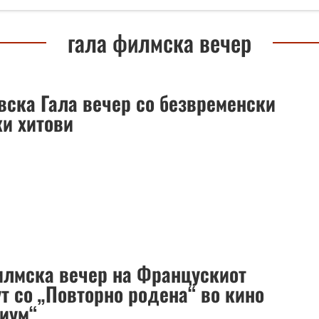
гала филмска вечер
вска Гала вечер со безвременски
и хитови
илмска вечер на Францускиот
ут со „Повторно родена“ во кино
иум“