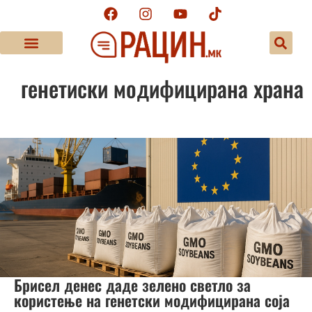
генетиски модифицирана храна
Брисел денес даде зелено светло за
користење на генетски модифицирана соја