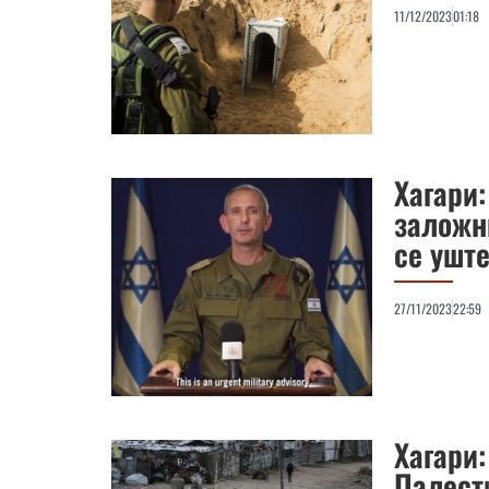
11/12/2023
01:18
Хагари
заложн
се уште
27/11/2023
22:59
Хагари:
Палести