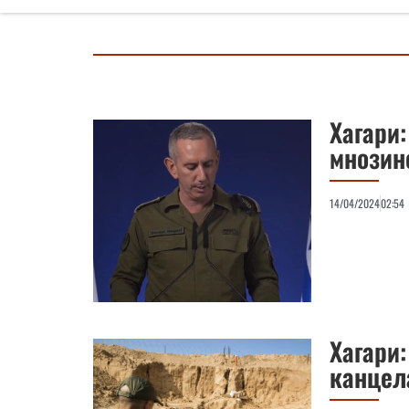
Хагари
мнозин
14/04/2024
02:54
Хагари
канцел