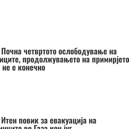
: Почна четвртото ослободување на
иците, продолжувањето на примирјет
 не е конечно
 Итен повик за евакуација на
нците во Газа кон југ