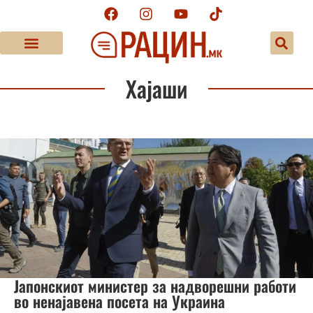
Хајаши
Јапонскиот министер за надворешни работи
во ненајавена посета на Украина