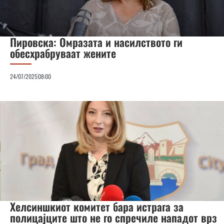
Пировска: Омразата и насилството ги
обесхрабруваат жените
24/07/2025
08:00
Хелсиншкиот комитет бара истрага за
полицајците што не го спречиле нападот врз