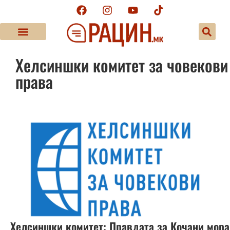
Хелсиншки комитет за човекови
права
Хелсиншки комитет: Правдата за Кочани мора