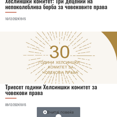
Хеслиншки комитет: Три децении на
непоколеблива борба за човековите права
10/12/2024
19:15
Триесет години Хелсиншки комитет за
човекови права
09/12/2024
10:15
Вчитај повеќе