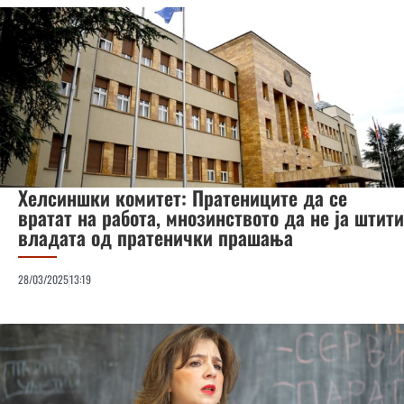
Хелсиншки комитет: Пратениците да се
вратат на работа, мнозинството да не ја штити
владата од пратенички прашања
28/03/2025
13:19