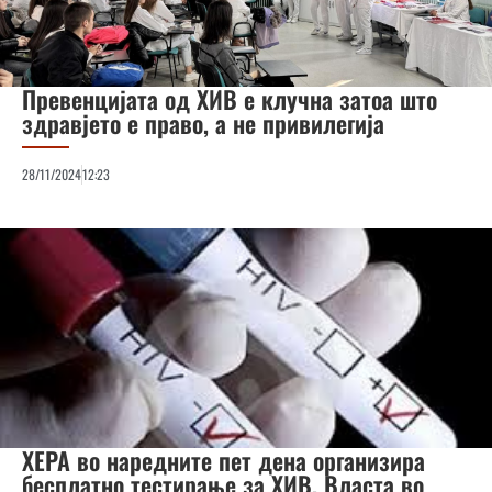
Превенцијата од ХИВ е клучна затоа што
здравјето е право, а не привилегија
28/11/2024
12:23
ХЕРА во наредните пет дена организира
бесплатно тестирање за ХИВ, Власта во