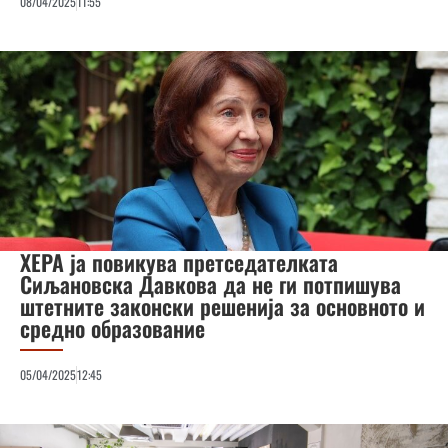
08/04/2025
11:55
ХЕРА ја повикува претседателката
Сиљановска Давкова да не ги потпишува
штетните законски решенија за основното и
средно образование
05/04/2025
12:45