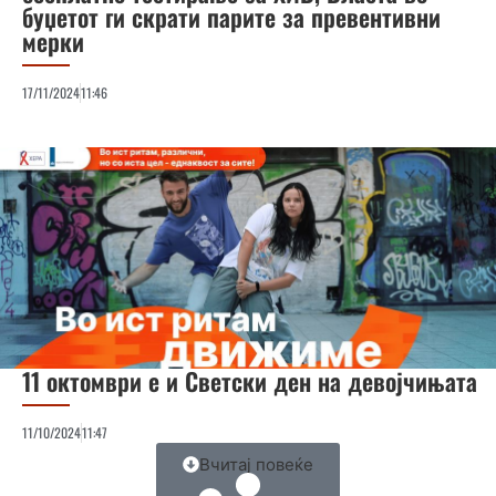
буџетот ги скрати парите за превентивни
мерки
17/11/2024
11:46
11 октомври е и Светски ден на девојчињата
11/10/2024
11:47
Вчитај повеќе