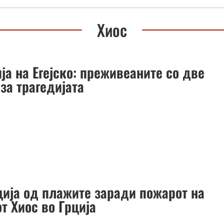
Хиос
ја на Егејско: преживеаните со две
за трагедијата
ција од плажите заради пожарот на
т Хиос во Грција