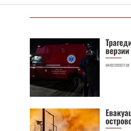
Трагеди
верзии 
04/02/2026
17:38
Евакуа
острово