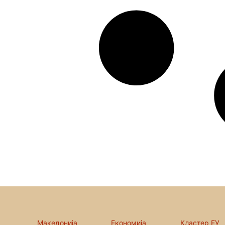
Македонија
Економија
Кластер ЕУ