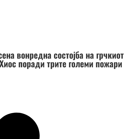
сена вонредна состојба на грчкиот
 Хиос поради трите големи пожари