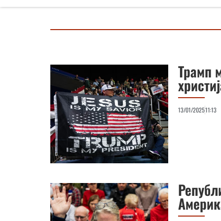
Трамп м
христи
13/01/2025
11:13
Републи
Америк