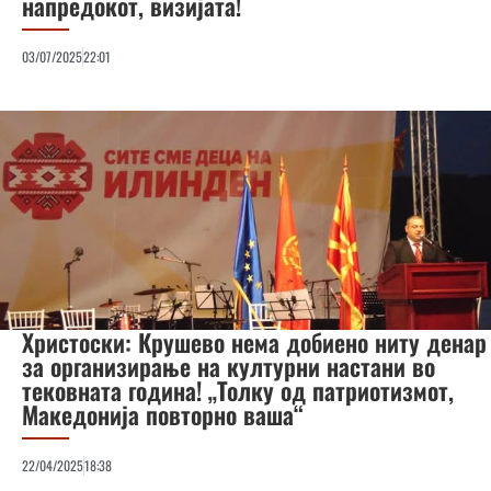
напредокот, визијата!
03/07/2025
22:01
Христоски: Крушево нема добиено ниту денар
за организирање на културни настани во
тековната година! „Толку од патриотизмот,
Македонија повторно ваша“
22/04/2025
18:38