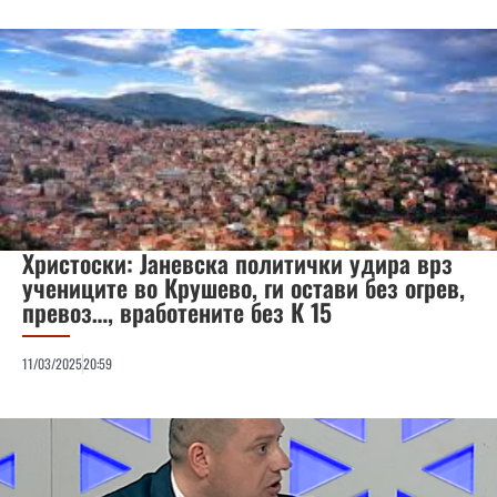
Христоски: Јаневска политички удира врз
учениците во Крушево, ги остави без огрев,
превоз…, вработените без К 15
11/03/2025
20:59