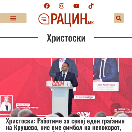
Христоски
Христоски: Работиме за секој еден граѓанин
на Крушево, ние сме симбол на непокорот,