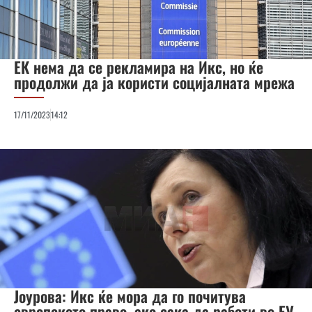
ЕК нема да се рекламира на Икс, но ќе
продолжи да ја користи социјалната мрежа
17/11/2023
14:12
Јоурова: Икс ќе мора да го почитува
европското право, ако сака да работи во ЕУ