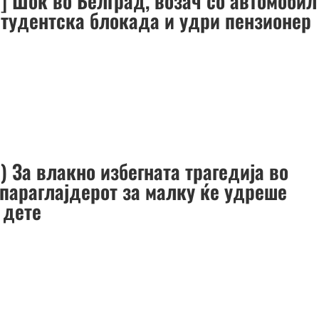
] Шок во Белград, возач со автомобил
студентска блокада и удри пензионер
 За влакно избегната трагедија во
 параглајдерот за малку ќе удреше
 дете