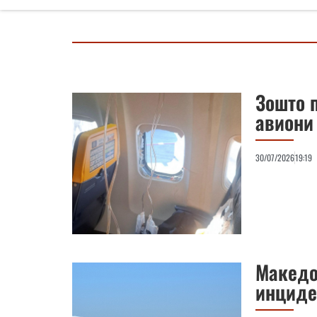
Зошто 
авиони 
30/07/2026
19:19
Македон
инциден