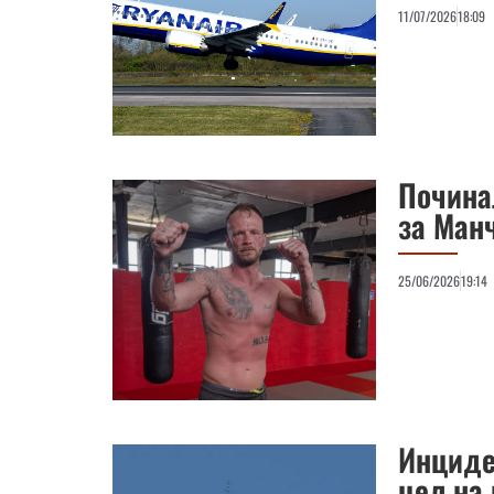
11/07/2026
18:09
Почина
за Ман
25/06/2026
19:14
Инциде
цел на