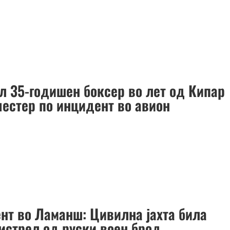
л 35-годишен боксер во лет од Кипар
честер по инцидент во авион
нт во Ламанш: Цивилна јахта била
 истрел од руски воен брод