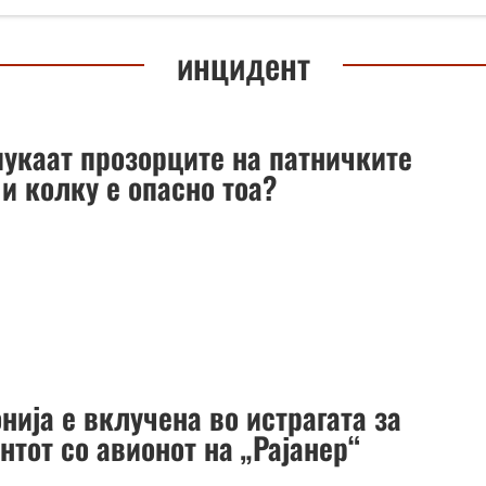
инцидент
пукаат прозорците на патничките
и колку е опасно тоа?
ија е вклучена во истрагата за
тот со авионот на „Рајанер“