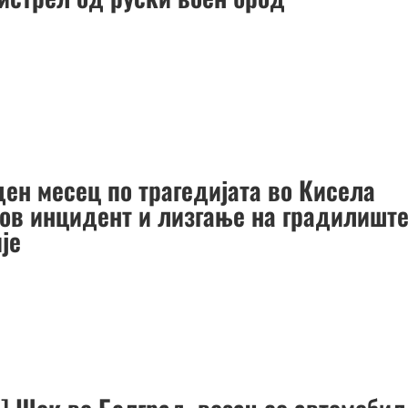
ден месец по трагедијата во Кисела
нов инцидент и лизгање на градилишт
је