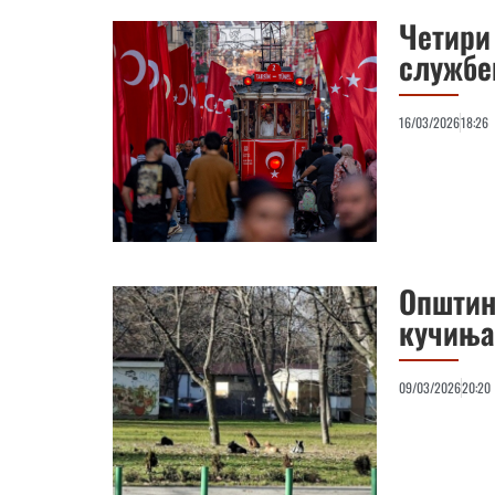
Четири 
службе
16/03/2026
18:26
Општин
кучиња
09/03/2026
20:20