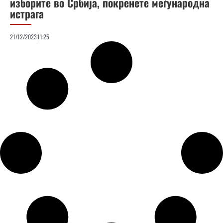
изборите во Србија, покренете меѓународна
истрага
21/12/2023
11:25