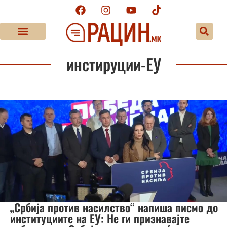
инстируции-ЕУ
„Србија против насилство“ напиша писмо до
институциите на ЕУ: Не ги признавајте