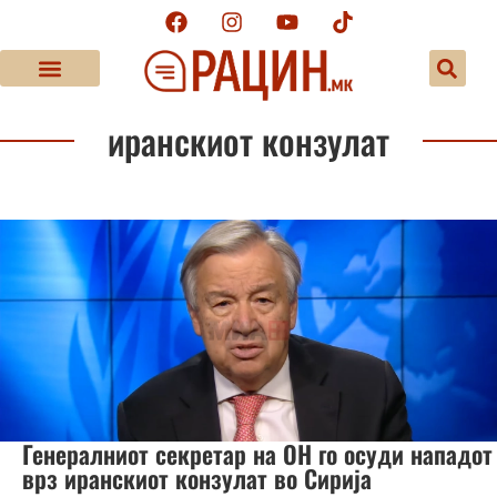
иранскиот конзулат
Генералниот секретар на ОН го осуди нападот
врз иранскиот конзулат во Сирија