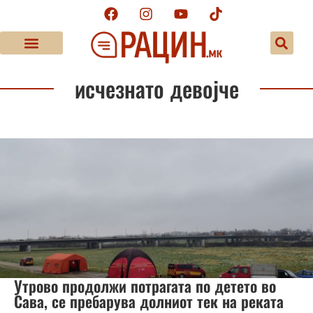
исчезнато девојче
Утрово продолжи потрагата по детето во
Сава, се пребарува долниот тек на реката