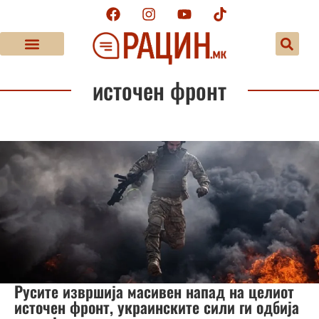
источен фронт
Русите извршија масивен напад на целиот
источен фронт, украинските сили ги одбија