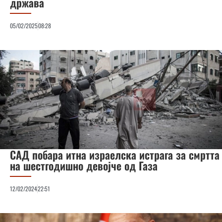
држава
05/02/2025
08:28
САД побара итна израелска истрага за смртта
на шестгодишно девојче од Газа
12/02/2024
22:51