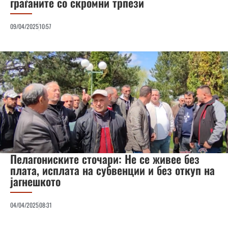
граѓаните со скромни трпези
09/04/2025
10:57
Пелагониските сточари: Не се живее без
плата, исплата на субвенции и без откуп на
јагнешкото
04/04/2025
08:31