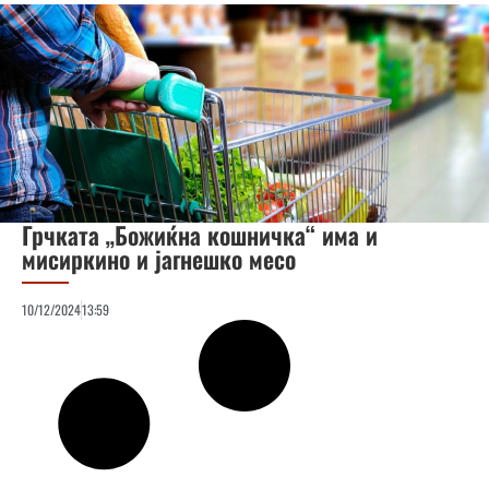
Грчката „Божиќна кошничка“ има и
мисиркино и јагнешко месо
10/12/2024
13:59