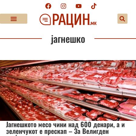
јагнешко
Јагнешкото месо чини над 600 денари, а и
зеленчукот е прескап – За Велигден