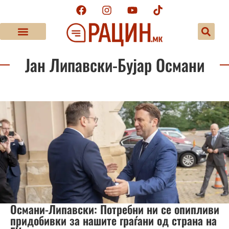
Јан Липавски-Бујар Османи
Османи-Липавски: Потребни ни се опипливи
придобивки за нашите граѓани од страна на