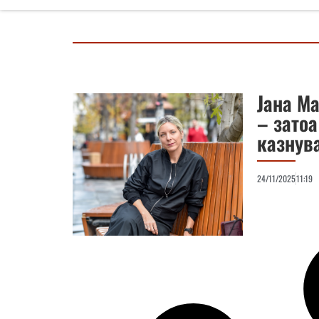
Јана М
– зато
казнув
24/11/2025
11:19