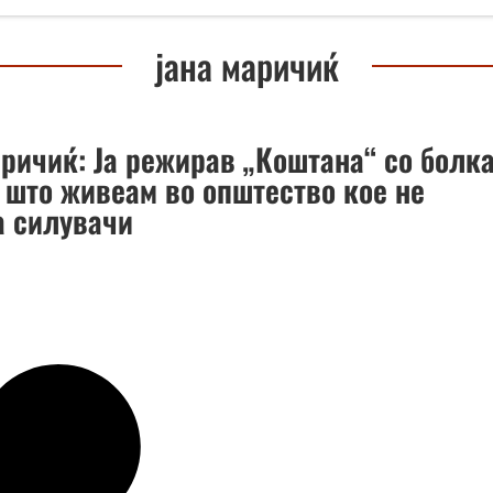
јана маричиќ
аричиќ: Ја режирав „Коштана“ со болк
а што живеам во општество кое не
а силувачи