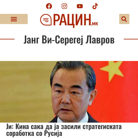
Јанг Ви-Серегеј Лавров
Ји: Кина сака да ја засили стратегиската
соработка со Русија