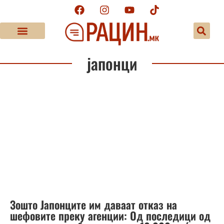
јапонци
Зошто Јапонците им даваат отказ на
шефовите преку агенции: Од последици од