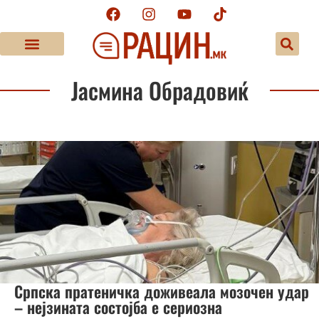
Јасмина Обрадовиќ
Српска пратеничка доживеала мозочен удар
– нејзината состојба е сериозна