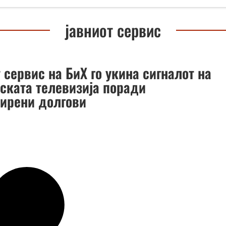
јавниот сервис
 сервис на БиХ го укина сигналот на
тската телевизија поради
ирени долгови