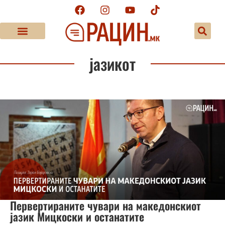
јазикот
Первертираните чувари на македонскиот
јазик Мицкоски и останатите