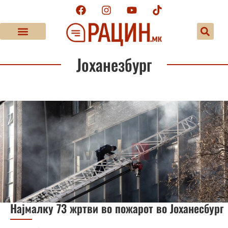
Јоханезбург
Најмалку 73 жртви во пожарот во Јоханесбург