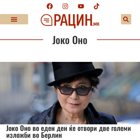
Јоко Оно
Јоко Оно во еден ден ќе отвори две големи
изложби во Берлин