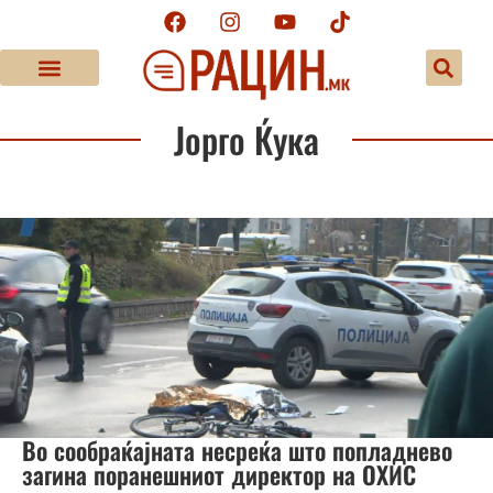
Јорго Ќука
Во сообраќајната несреќа што попладнево
загина поранешниот директор на ОХИС