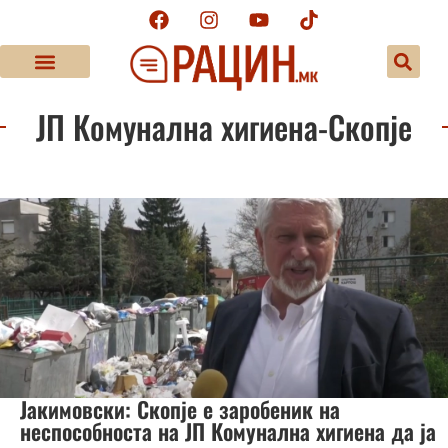
ЈП Комунална хигиена-Скопје
Јакимовски: Скопје е заробеник на
неспособноста на ЈП Комунална хигиена да ја