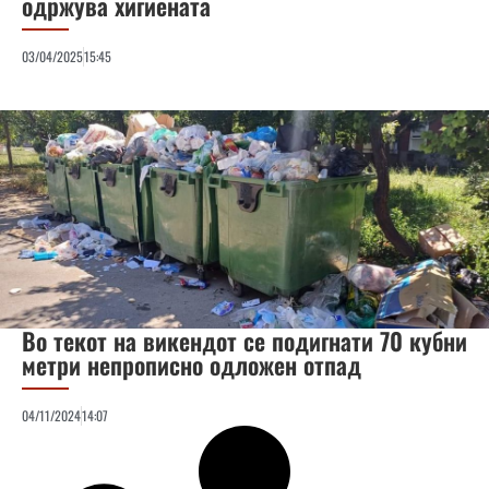
одржува хигиената
03/04/2025
15:45
Во текот на викендот се подигнати 70 кубни
метри непрописно одложен отпад
04/11/2024
14:07