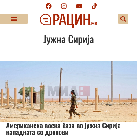
Јужна Сирија
Американска воена база во јужна Сирија
нападната со дронови