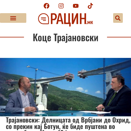
Коце Трајановски
Трајановски: Делницата од Врбјани до Охрид,
со прекин кај Ботун, ќе биде пуштена во